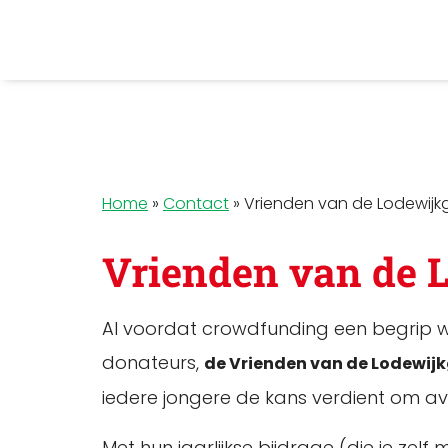
Home
»
Contact
»
Vrienden van de Lodewijk
Vrienden van de 
Al voordat crowdfunding een begrip w
donateurs,
de Vrienden van de Lodewij
iedere jongere de kans verdient om av
Met hun jaarlijkse bijdrage (die je ze