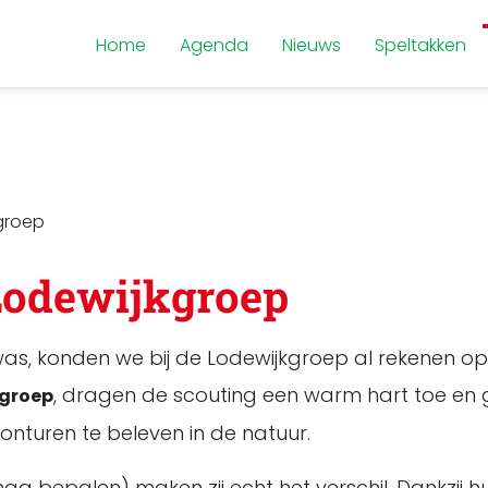
Home
Agenda
Nieuws
Speltakken
groep
Lodewijkgroep
as, konden we bij de Lodewijkgroep al rekenen o
, dragen de scouting een warm hart toe en gel
kgroep
onturen te beleven in de natuur.
lf mag bepalen) maken zij echt het verschil. Dankzi